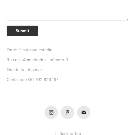
Submit
Onde fica nosso estúdio:
Rua das Amendoeiras, número 0
Quarteira - Algarve
Contacto: +351 912 826 167
↑
Back to Top